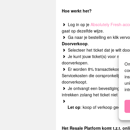
Hoe werkt het?
Log in op je
Absolutely Fresh-acc
gaat op dezelfde wijze.
Ga naar je bestelling en klik ver
Doorverkoop
.
Selecteer het ticket dat je wilt d
Je kunt jouw ticket(s) voor maxi
doorverkopen.
Om
Er worden 8% transactiekosten in 
co
Servicekosten die oorspronkelijk zijn
in
doorverkoopt.
un
Je ontvangt een bevestiging zodra j
int
intrekken zolang het ticket niet is 
Let op
: koop of verkoop geen tick
Het Resale Platform komt t.z.t. onl