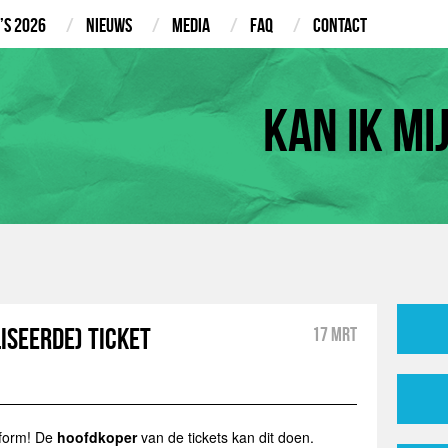
’s 2026
Nieuws
Media
FAQ
Contact
Kan ik mi
iseerde) ticket
17 mrt
tform! De
hoofdkoper
van de tickets kan dit doen.