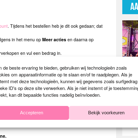
AA
ount
. Tijdens het bestellen heb je dit ook gedaan; dat
volgens in het menu op
Meer acties
en daarna op
oorverkopen en vul een bedrag in.
maal 100% van de nominale waarde (excl. servicekosten)
 de beste ervaring te bieden, gebruiken wij technologieën zoals
rekening gebracht aan de persoon die het ticket koopt.
okies om apparaatinformatie op te slaan en/of te raadplegen. Als je
 betaald, worden niet terugbetaald zodra je jouw ticket
stemt met deze technologieën, kunnen wij gegevens zoals surfgedrag
ieke ID's op deze site verwerken. Als je niet instemt of je toestemmin
e ticket is doorverkocht. Je kunt het ticket altijd
rekt, kan dit bepaalde functies nadelig beïnvloeden.
doorverkocht of is toegevoegd aan iemands winkelmandje.
Accepteren
Bekijk voorkeuren
ets via andere kanalen. Dit is niet 100% veilig.
ine.