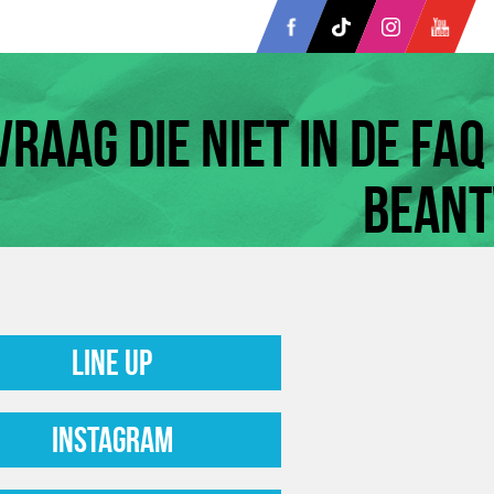
vraag die niet in de FA
bean
Line up
Instagram