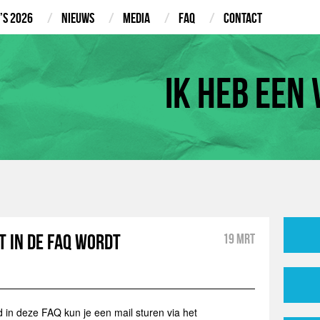
’s 2026
Nieuws
Media
FAQ
Contact
Ik heb een 
et in de FAQ wordt
19 mrt
d in deze FAQ kun je een mail sturen via het